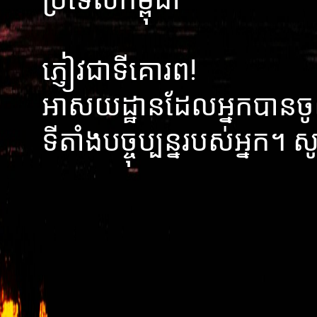
ភ្ញៀវជាទីគោរព!
អាសយដ្ឋានដែលអ្នកបានចូ
ទីតាំងបច្ចុប្បន្នរបស់អ្នក