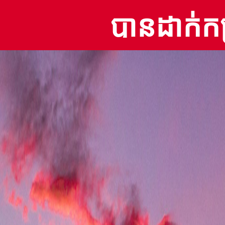
បានដាក់កម